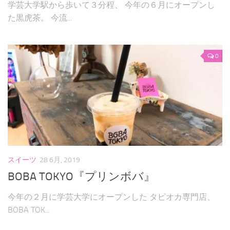
学芸大学駅から歩いて３分程、 今年の６月にオープンし
た黒虎茶。 今流...
0
スイーツ
28 6月, 2019
BOBA TOKYO『プリンボバ』
今年の２月に学芸大学にオープンした タピオカ専門店、
BOBA TOK...