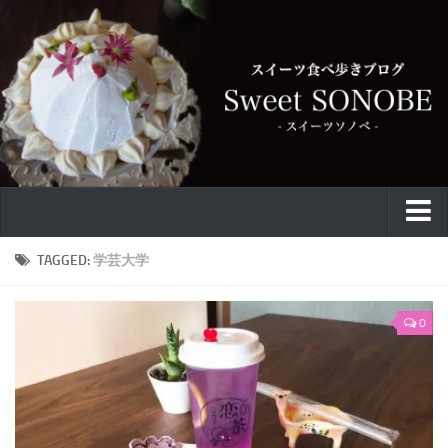
特集
TAGGED:
学芸大学
お取り寄せ
0
スイーツ
ケーキ
カフェ
バウムクーヘン