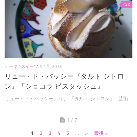
0
ケーキ
/
スイーツ
5 1月, 2018
リュー・ド・パッシー『タルト シトロ
ン』『ショコラ ピスタッシュ』
リュー・ド・パッシーより、 『タルト シトロン』 芸術...
1 / 7
1
2
3
4
5
...
»
最後 »