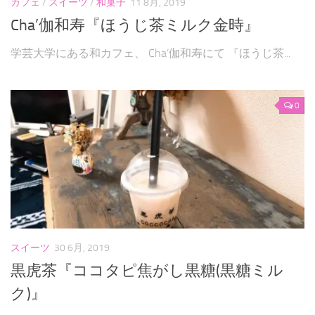
カフェ
/
スイーツ
/
和菓子
11 8月, 2019
Cha’伽和寿『ほうじ茶ミルク金時』
学芸大学にある和カフェ、 Cha’伽和寿にて 『ほうじ茶...
0
スイーツ
30 6月, 2019
黒虎茶『ココタピ焦がし黒糖(黒糖ミル
ク)』