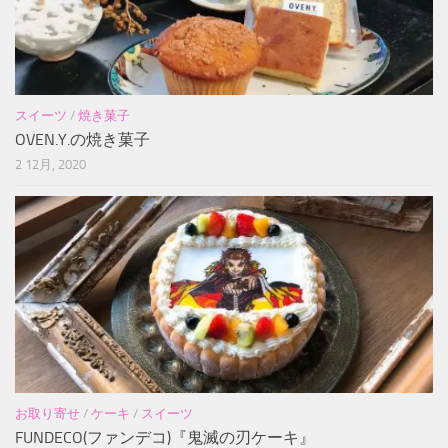
スイーツ
/
焼き菓子
OVEN.Y.の焼き菓子
2 12月, 2020
お取り寄せ
/
ケーキ
/
スイーツ
FUNDECO(ファンデコ)『鬼滅の刃ケーキ』