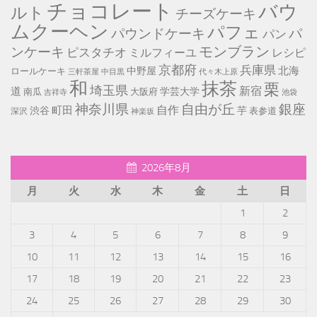
チョコレート
バウ
ルト
チーズケーキ
ムクーヘン
パフェ
パ
パウンドケーキ
パン
モンブラン
ンケーキ
ピスタチオ
ミルフィーユ
レシピ
京都府
兵庫県
北海
中野屋
ロールケーキ
中目黒
代々木上原
三軒茶屋
和
抹茶
栗
埼玉県
新宿
道
学芸大学
南瓜
大阪府
池袋
吉祥寺
神奈川県
自由が丘
銀座
自作
町田
渋谷
芋
表参道
深沢
神楽坂
2026年8月
月
火
水
木
金
土
日
1
2
3
4
5
6
7
8
9
10
11
12
13
14
15
16
17
18
19
20
21
22
23
24
25
26
27
28
29
30