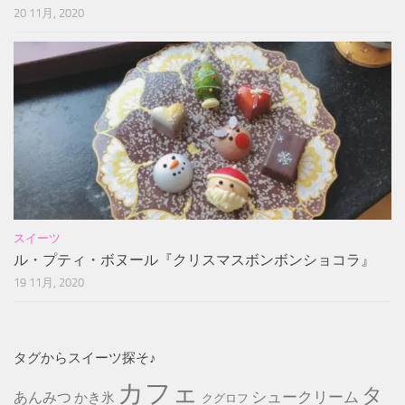
20 11月, 2020
スイーツ
ル・プティ・ボヌール『クリスマスボンボンショコラ』
19 11月, 2020
タグからスイーツ探そ♪
カフェ
タ
シュークリーム
あんみつ
かき氷
クグロフ