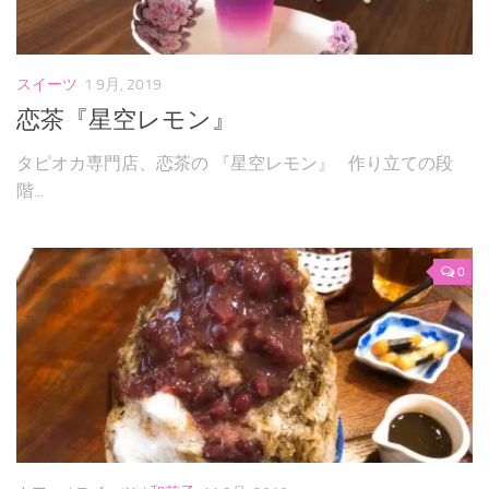
パンケーキ
焼き菓子
スイーツ
1 9月, 2019
和菓子
恋茶『星空レモン』
自作
タピオカ専門店、恋茶の 『星空レモン』 作り立ての段
階...
お問い合わせフォーム
0