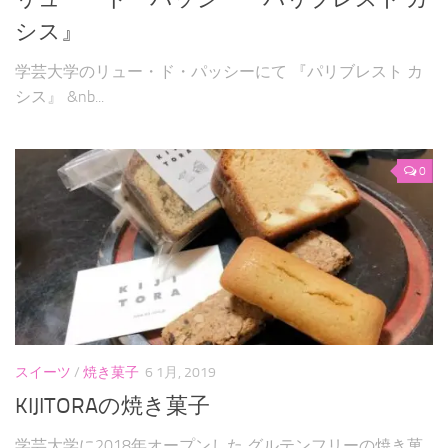
シス』
学芸大学のリュー・ド・パッシーにて 『パリブレスト カ
シス』 &nb...
0
スイーツ
/
焼き菓子
6 1月, 2019
KIJITORAの焼き菓子
学芸大学に2018年オープンした グルテンフリーの焼き菓