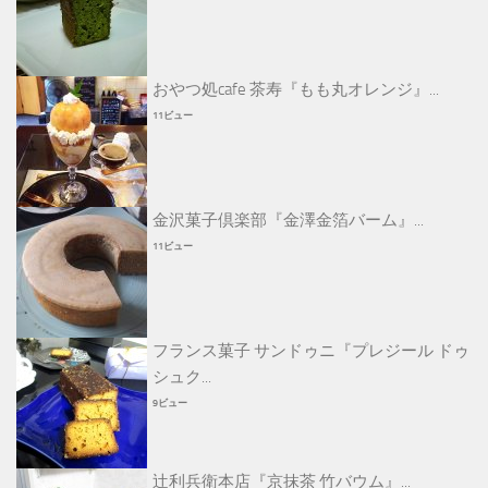
おやつ処cafe 茶寿『もも丸オレンジ』...
11ビュー
金沢菓子倶楽部『金澤金箔バーム』...
11ビュー
フランス菓子 サンドゥニ『プレジール ドゥ
シュク...
9ビュー
辻利兵衛本店『京抹茶 竹バウム』...