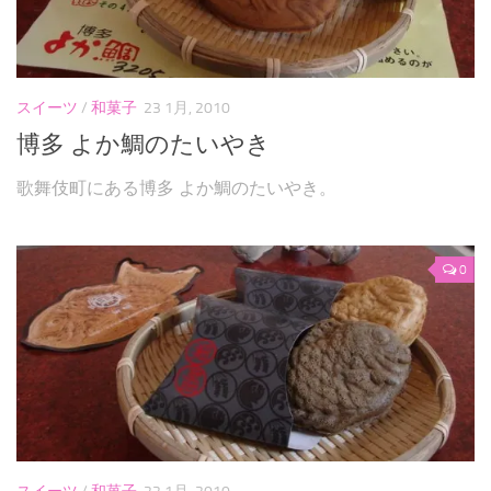
スイーツ
/
和菓子
23 1月, 2010
博多 よか鯛のたいやき
歌舞伎町にある博多 よか鯛のたいやき。
0