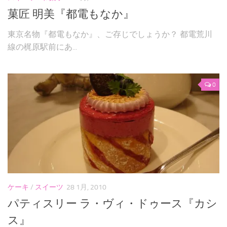
菓匠 明美『都電もなか』
東京名物『都電もなか』、ご存じでしょうか？ 都電荒川
線の梶原駅前にあ...
0
ケーキ
/
スイーツ
28 1月, 2010
パティスリー ラ・ヴィ・ドゥース『カシ
ス』