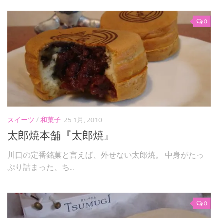
0
スイーツ
/
和菓子
25 1月, 2010
太郎焼本舗『太郎焼』
川口の定番銘菓と言えば、外せない太郎焼。 中身がたっ
ぷり詰まった、ち...
0