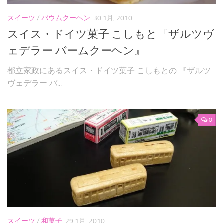
スイーツ
/
バウムクーヘン
30 1月, 2010
スイス・ドイツ菓子 こしもと『ザルツヴ
ェデラー バームクーヘン』
都立家政にあるスイス・ドイツ菓子 こしもとの 『ザルツ
ヴェデラー バ...
0
スイーツ
/
和菓子
29 1月, 2010