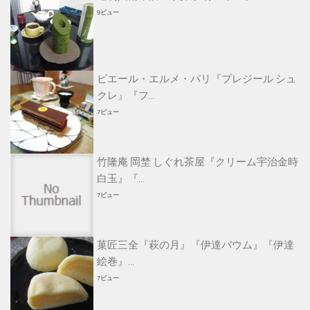
9ビュー
ピエール・エルメ・パリ『プレジール シュ
クレ』『フ...
7ビュー
竹隆庵 岡埜 しぐれ茶屋『クリーム宇治金時
白玉』『...
7ビュー
菓匠三全『萩の月』『伊達バウム』『伊達
絵巻』...
7ビュー