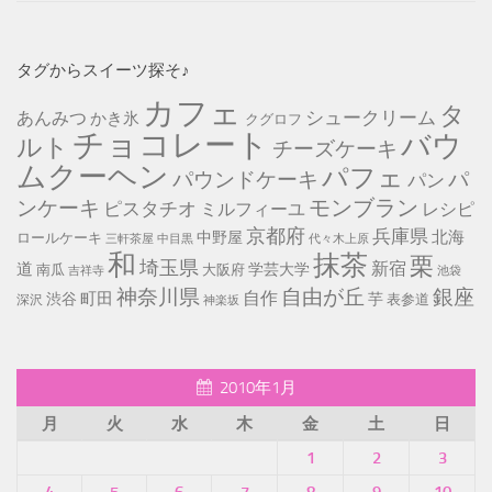
タグからスイーツ探そ♪
カフェ
タ
シュークリーム
あんみつ
かき氷
クグロフ
チョコレート
バウ
ルト
チーズケーキ
ムクーヘン
パフェ
パ
パウンドケーキ
パン
モンブラン
ンケーキ
ピスタチオ
ミルフィーユ
レシピ
京都府
兵庫県
北海
中野屋
ロールケーキ
中目黒
代々木上原
三軒茶屋
和
抹茶
栗
埼玉県
新宿
道
学芸大学
南瓜
大阪府
池袋
吉祥寺
神奈川県
自由が丘
銀座
自作
町田
渋谷
芋
表参道
深沢
神楽坂
2010年1月
月
火
水
木
金
土
日
1
2
3
4
5
6
7
8
9
10