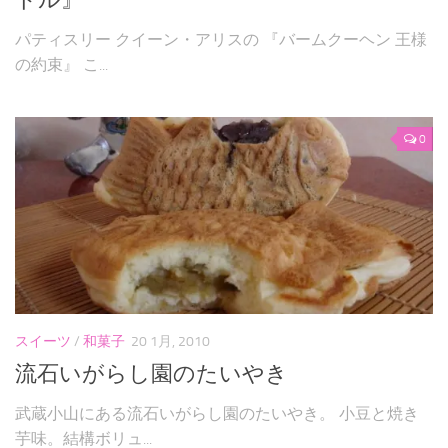
パティスリー クイーン・アリスの 『バームクーヘン 王様
の約束』 こ...
0
スイーツ
/
和菓子
20 1月, 2010
流石いがらし園のたいやき
武蔵小山にある流石いがらし園のたいやき。 小豆と焼き
芋味。結構ボリュ...