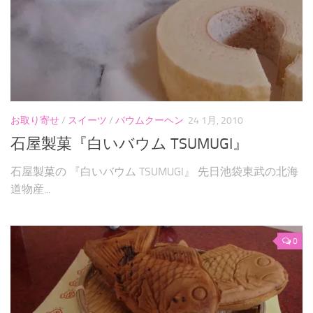
お取り寄せ
/
スイーツ
/
バウムクーヘン
24 1月, 2010
石屋製菓『白いバウム TSUMUGI』
石屋製菓の 『白いバウム TSUMUGI』 先日池袋東武の北海
道物産...
0