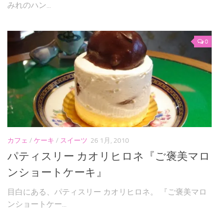
みれのハン...
0
カフェ
/
ケーキ
/
スイーツ
26 1月, 2010
パティスリー カオリヒロネ『ご褒美マロ
ンショートケーキ』
目白にある、パティスリー カオリヒロネ。 『ご褒美マロ
ンショートケー...