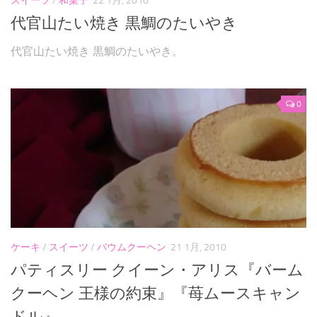
スイーツ
/
和菓子
22 1月, 2010
代官山たい焼き 黒鯛のたいやき
代官山たい焼き 黒鯛のたいやき。
0
ケーキ
/
スイーツ
/
バウムクーヘン
21 1月, 2010
パティスリー クイーン・アリス『バーム
クーヘン 王様の約束』『苺ムースキャン
ドル』