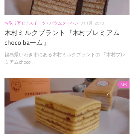
パンケーキ
焼き菓子
お取り寄せ
/
スイーツ
/
バウムクーヘン
31 1月, 2010
和菓子
木村ミルクプラント『木村プレミアム
choco baーム』
自作
お問い合わせフォーム
福島県いわき市にある木村ミルクプラントの 『木村プレ
ミアムchoco...
0