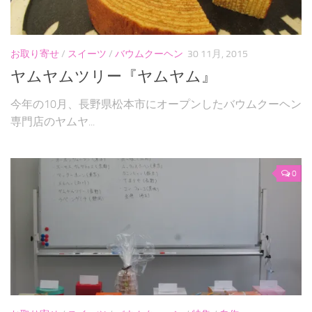
パンケーキ
焼き菓子
お取り寄せ
/
スイーツ
/
バウムクーヘン
30 11月, 2015
和菓子
ヤムヤムツリー『ヤムヤム』
自作
今年の10月、長野県松本市にオープンしたバウムクーヘン
専門店のヤムヤ...
お問い合わせフォーム
0