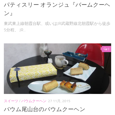
パティスリー オランジュ『バームクーヘ
ン』
東武東上線朝霞台駅、或いはJR武蔵野線北朝霞駅から徒歩
5分程、 JR...
0
スイーツ
/
バウムクーヘン
27 11月, 2015
バウム尾山台のバウムクーヘン