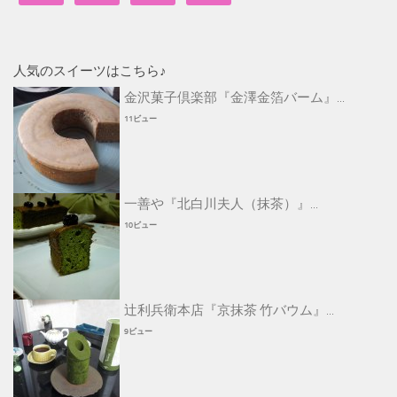
人気のスイーツはこちら♪
金沢菓子倶楽部『金澤金箔バーム』...
11ビュー
一善や『北白川夫人（抹茶）』...
10ビュー
辻利兵衛本店『京抹茶 竹バウム』...
9ビュー