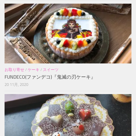
お取り寄せ
/
ケーキ
/
スイーツ
FUNDECO(ファンデコ)『鬼滅の刃ケーキ』
20 11月, 2020