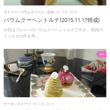
スイーツ
/
バウムクーヘン
/
自作
20 11月, 2015
バウムクーヘントルテ(2015.11.17焼成)
今回はプレーンのバウムクーヘントルテですが、 前回の
ドゥルセの件を考...
0
ケーキ
/
スイーツ
19 11月, 2015