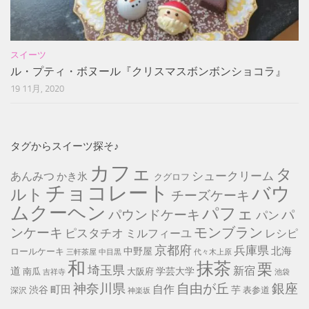
スイーツ
ル・プティ・ボヌール『クリスマスボンボンショコラ』
19 11月, 2020
タグからスイーツ探そ♪
カフェ
タ
シュークリーム
あんみつ
かき氷
クグロフ
チョコレート
バウ
ルト
チーズケーキ
ムクーヘン
パフェ
パ
パウンドケーキ
パン
モンブラン
ンケーキ
ピスタチオ
ミルフィーユ
レシピ
京都府
兵庫県
北海
中野屋
ロールケーキ
中目黒
代々木上原
三軒茶屋
和
抹茶
栗
埼玉県
新宿
道
学芸大学
南瓜
大阪府
池袋
吉祥寺
神奈川県
自由が丘
銀座
自作
町田
渋谷
芋
表参道
深沢
神楽坂