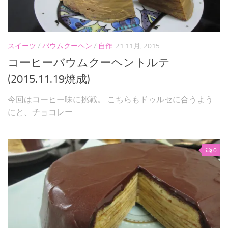
スイーツ
/
バウムクーヘン
/
自作
21 11月, 2015
コーヒーバウムクーヘントルテ
(2015.11.19焼成)
今回はコーヒー味に挑戦。 こちらもドゥルセに合うよう
にと、チョコレー...
0