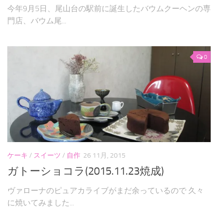
今年9月5日、尾山台の駅前に誕生したバウムクーヘンの専
門店、バウム尾...
0
ケーキ
/
スイーツ
/
自作
26 11月, 2015
ガトーショコラ(2015.11.23焼成)
ヴァローナのピュアカライブがまだ余っているので 久々
に焼いてみました...