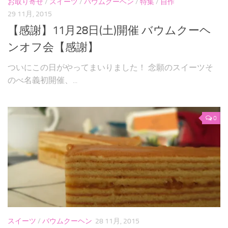
お取り寄せ
/
スイーツ
/
バウムクーヘン
/
特集
/
自作
29 11月, 2015
【感謝】11月28日(土)開催 バウムクーヘ
ンオフ会【感謝】
ついにこの日がやってまいりました！ 念願のスイーツそ
のべ名義初開催、...
0
スイーツ
/
バウムクーヘン
28 11月, 2015