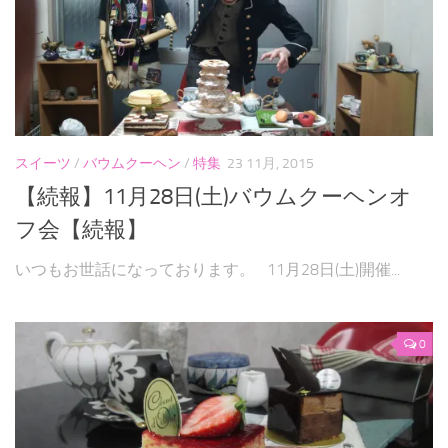
スイーツ
/
バウムクーヘン
/
特集
23 11月, 2015
【続報】11月28日(土)バウムクーヘンオ
フ会【続報】
いつもお世話になっております。 11月28日(土)開催...
0