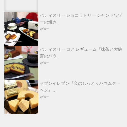
パティスリー ショコラトリー シャンドワゾ
ーの焼き...
6ビュー
パティスリー ロア レギューム『抹茶と大納
言のパウ...
6ビュー
セブンイレブン『金のしっとりバウムクー
ヘン』...
5ビュー