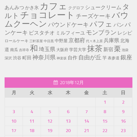
カフェ
タ
シュークリーム
あんみつ
かき氷
クグロフ
チョコレート
バウ
ルト
チーズケーキ
ムクーヘン
パフェ
パ
パウンドケーキ
パン
モンブラン
ンケーキ
ピスタチオ
ミルフィーユ
レシピ
京都府
兵庫県
北海
中野屋
ロールケーキ
中目黒
代々木上原
三軒茶屋
和
抹茶
栗
埼玉県
新宿
道
学芸大学
南瓜
大阪府
池袋
吉祥寺
神奈川県
自由が丘
銀座
自作
町田
渋谷
芋
表参道
深沢
神楽坂
2018年12月
月
火
水
木
金
土
日
1
2
3
4
5
6
7
8
9
10
11
12
13
14
15
16
17
18
19
20
21
22
23