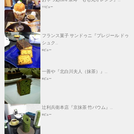
11ビュー
フランス菓子 サンドゥニ『プレジール ドゥ
シュク...
9ビュー
一善や『北白川夫人（抹茶）』...
9ビュー
辻利兵衛本店『京抹茶 竹バウム』...
9ビュー