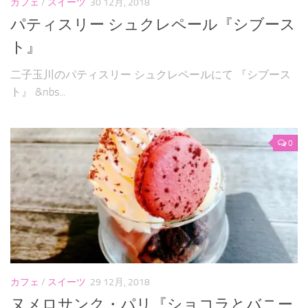
カフェ
/
スイーツ
30 12月, 2018
パティスリー シュクレペール『シブース
ト』
二子玉川のパティスリー シュクレペールにて 『シブース
ト』 &nbs...
0
カフェ
/
スイーツ
29 12月, 2018
ヌメロサンク・パリ『ショコラとバニー