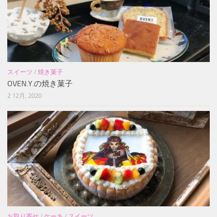
スイーツ
/
焼き菓子
OVEN.Y.の焼き菓子
2 12月, 2020
お取り寄せ
/
ケーキ
/
スイーツ