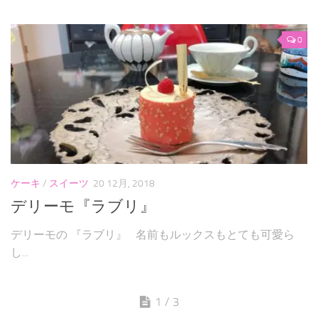
0
ケーキ
/
スイーツ
20 12月, 2018
デリーモ『ラブリ』
デリーモの 『ラブリ』 名前もルックスもとても可愛ら
し...
1 / 3