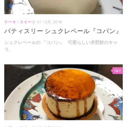
パンケーキ
焼き菓子
ケーキ
/
スイーツ
31 12月, 2018
和菓子
パティスリー シュクレペール『コパン』
自作
シュクレペールの 『コパン』 可愛らしい求肥餅のキャ
ラ...
お問い合わせフォーム
0