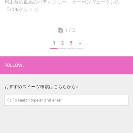
尾山台の孤高のパティスリー、 オーボンヴュータンの
『バルケット セ...
1 / 3
1
2
3
»
FOLLOW:
おすすめスイーツ検索はこちらから♪