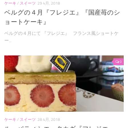
ケーキ
/
スイーツ
29 4月, 2018
ベルグの４月『フレジエ』『国産苺のシ
ョートケーキ』
ベルグの４月にて 『フレジエ』 フランス風ショートケ
ー...
0
ケーキ
/
スイーツ
28 4月, 2018