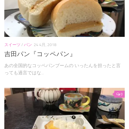
スイーツ
/
パン
24 4月, 2018
吉田パン『コッペパン』
あの全国的なコッペパンブームの いったんを担ったと言
っても過言ではな...
0