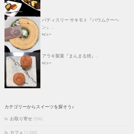
パティスリー サキモト『バウムクーヘ
ン』...
6ビュー
アラキ製菓『まんまる焼』...
5ビュー
カテゴリーからスイーツを探そう♪
お取り寄せ
(596)
カフェ
(1,590)