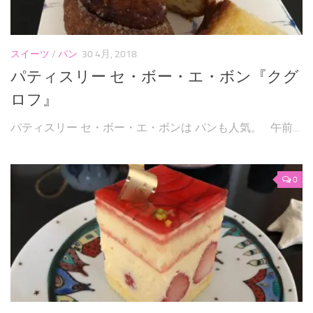
パンケーキ
焼き菓子
スイーツ
/
パン
30 4月, 2018
和菓子
パティスリー セ・ボー・エ・ボン『クグ
ロフ』
自作
お問い合わせフォーム
パティスリー セ・ボー・エ・ボンは パンも人気。 午前...
0