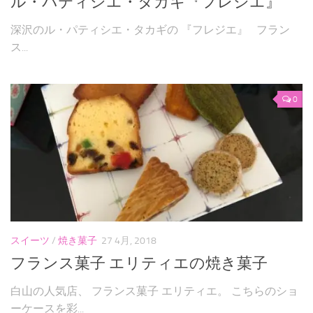
ル・パティシエ・タカギ『フレジエ』
深沢のル・パティシエ・タカギの 『フレジエ』 フラン
ス...
0
スイーツ
/
焼き菓子
27 4月, 2018
フランス菓子 エリティエの焼き菓子
白山の人気店、 フランス菓子 エリティエ。 こちらのショ
ーケースを彩...