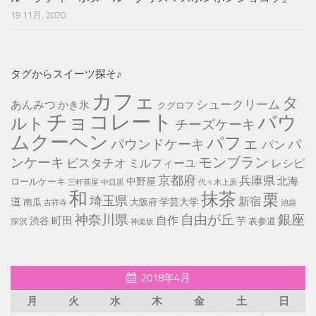
19 11月, 2020
タグからスイーツ探そ♪
カフェ
タ
シュークリーム
あんみつ
かき氷
クグロフ
チョコレート
バウ
ルト
チーズケーキ
ムクーヘン
パフェ
パ
パウンドケーキ
パン
モンブラン
ンケーキ
ピスタチオ
ミルフィーユ
レシピ
京都府
兵庫県
北海
中野屋
ロールケーキ
中目黒
代々木上原
三軒茶屋
和
抹茶
栗
埼玉県
新宿
道
学芸大学
南瓜
大阪府
池袋
吉祥寺
神奈川県
自由が丘
銀座
自作
町田
渋谷
芋
表参道
深沢
神楽坂
2018年4月
月
火
水
木
金
土
日