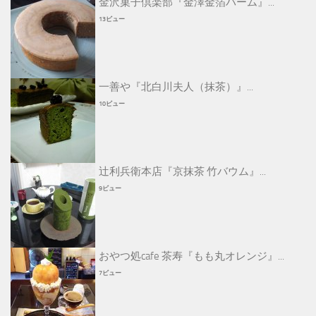
金沢菓子倶楽部『金澤金箔バーム』...
13ビュー
一善や『北白川夫人（抹茶）』...
10ビュー
辻利兵衛本店『京抹茶 竹バウム』...
9ビュー
おやつ処cafe 茶寿『もも丸オレンジ』...
7ビュー