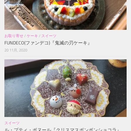
お取り寄せ
/
ケーキ
/
スイーツ
FUNDECO(ファンデコ)『鬼滅の刃ケーキ』
20 11月, 2020
スイーツ
ル・プティ・ボヌール『クリスマスボンボンショコラ』