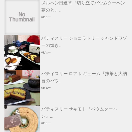
メルヘン日進堂『切り立てバウムクーヘン
夢のと』...
6ビュー
パティスリー ショコラトリー シャンドワゾ
ーの焼き...
6ビュー
パティスリー ロア レギューム『抹茶と大納
言のパウ...
6ビュー
パティスリー サキモト『バウムクーヘ
ン』...
6ビュー