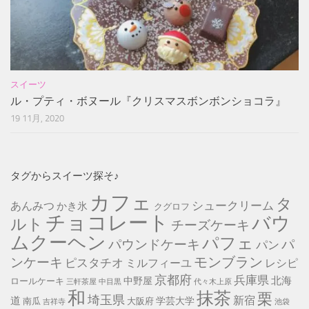
スイーツ
ル・プティ・ボヌール『クリスマスボンボンショコラ』
19 11月, 2020
タグからスイーツ探そ♪
カフェ
タ
シュークリーム
あんみつ
かき氷
クグロフ
チョコレート
バウ
ルト
チーズケーキ
ムクーヘン
パフェ
パ
パウンドケーキ
パン
モンブラン
ンケーキ
ピスタチオ
ミルフィーユ
レシピ
京都府
兵庫県
北海
中野屋
ロールケーキ
中目黒
代々木上原
三軒茶屋
和
抹茶
栗
埼玉県
新宿
道
学芸大学
南瓜
大阪府
池袋
吉祥寺