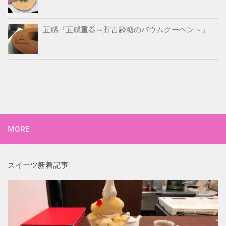
五感『五感重巻～貯古齢糖のバウムクーヘン～』
MORE
スイーツ新着記事