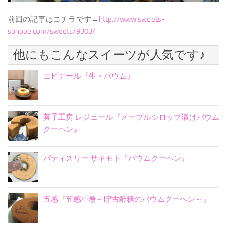
前回の記事はコチラです→
http://www.sweets-
sonobe.com/sweets/9303/
他にもこんなスイーツが人気です♪
エピナール『生・バウム』
菓子工房 レジェール『メープルシロップ漬けバウム
クーヘン』
パティスリー サキモト『バウムクーヘン』
五感『五感重巻～貯古齢糖のバウムクーヘン～』