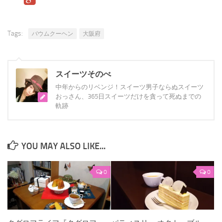
Tags:
バウムクーヘン
大阪府
スイーツそのべ
中年からのリベンジ！スイーツ男子ならぬスイーツ
おっさん、365日スイーツだけを貪って死ぬまでの
軌跡
YOU MAY ALSO LIKE...
0
0