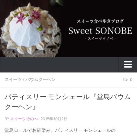
特集
スイーツ
/
バウムクーヘン
0
お取り寄せ
パティスリー モンシェール『堂島バウム
スイーツ
クーヘン』
ケーキ
BY
スイーツそのべ
· 2015年10月2日
カフェ
堂島ロールでお馴染み、パティスリー モンシェールの
バウムクーヘン