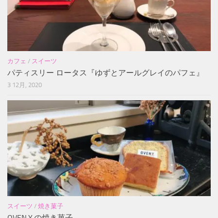
カフェ
/
スイーツ
パティスリー ロータス『ゆずとアールグレイのパフェ』
3 12月, 2020
スイーツ
/
焼き菓子
OVEN.Y.の焼き菓子