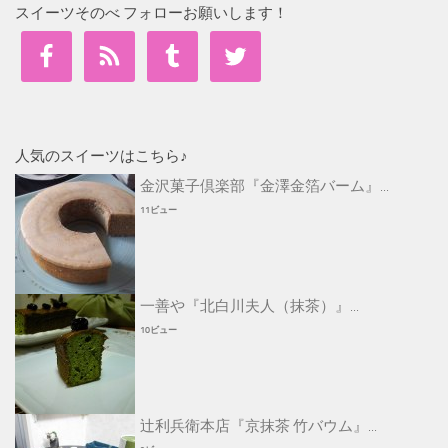
スイーツそのべ フォローお願いします！
人気のスイーツはこちら♪
金沢菓子倶楽部『金澤金箔バーム』...
11ビュー
一善や『北白川夫人（抹茶）』...
10ビュー
辻利兵衛本店『京抹茶 竹バウム』...