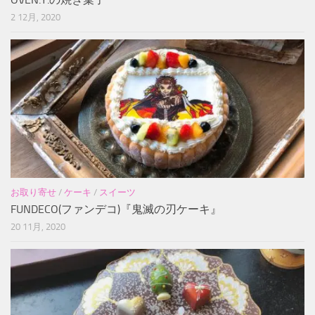
2 12月, 2020
お取り寄せ
/
ケーキ
/
スイーツ
FUNDECO(ファンデコ)『鬼滅の刃ケーキ』
20 11月, 2020