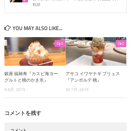
軌跡
YOU MAY ALSO LIKE...
0
0
銀座 福禄寿『カスピ海ヨー
アサコ イワヤナギ プリュス
グルトと桃のかき氷』
『アンポルテ 桃』
6 8月, 2019
30 7月, 2019
コメントを残す
コメント