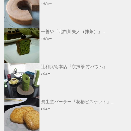
11ビュー
一善や『北白川夫人（抹茶）』...
11ビュー
辻利兵衛本店『京抹茶 竹バウム』...
9ビュー
資生堂パーラー『花椿ビスケット』...
8ビュー