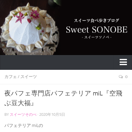
特集
カフェ
/
スイーツ
0
お取り寄せ
夜パフェ専門店パフェテリア miL『空飛
スイーツ
ぶ豆大福』
ケーキ
BY
スイーツそのべ
· 2020年10月5日
カフェ
パフェテリア miLの
バウムクーヘン