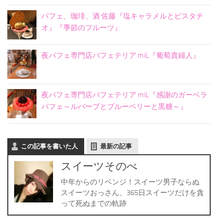
パフェ、珈琲、酒 佐藤『塩キャラメルとピスタチ
オ』『季節のフルーツ』
夜パフェ専門店パフェテリア miL『葡萄貴婦人』
夜パフェ専門店パフェテリア miL『感謝のガーベラ
パフェ～ルバーブとブルーベリーと黒糖～』
この記事を書いた人
最新の記事
スイーツそのべ
中年からのリベンジ！スイーツ男子ならぬ
スイーツおっさん、365日スイーツだけを貪
って死ぬまでの軌跡