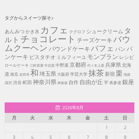
タグからスイーツ探そ♪
カフェ
タ
シュークリーム
あんみつ
かき氷
クグロフ
チョコレート
バウ
ルト
チーズケーキ
ムクーヘン
パフェ
パ
パウンドケーキ
パン
モンブラン
ンケーキ
ピスタチオ
ミルフィーユ
レシピ
京都府
兵庫県
北海
中野屋
ロールケーキ
中目黒
代々木上原
三軒茶屋
和
抹茶
栗
埼玉県
新宿
道
学芸大学
南瓜
大阪府
池袋
吉祥寺
神奈川県
自由が丘
銀座
自作
町田
渋谷
芋
表参道
深沢
神楽坂
2026年8月
月
火
水
木
金
土
日
1
2
3
4
5
6
7
8
9