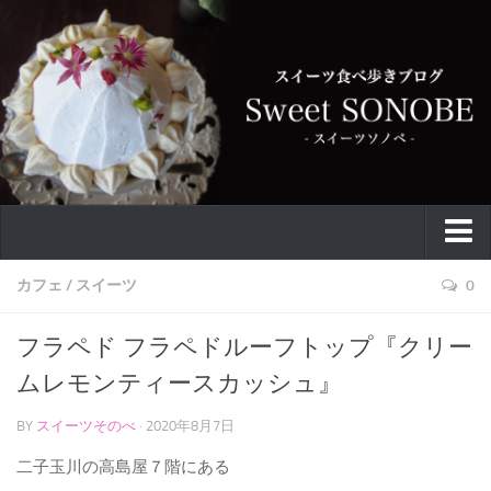
特集
カフェ
/
スイーツ
0
お取り寄せ
フラペド フラペドルーフトップ『クリー
スイーツ
ムレモンティースカッシュ』
ケーキ
BY
スイーツそのべ
· 2020年8月7日
カフェ
二子玉川の高島屋７階にある
バウムクーヘン