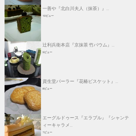
一善や『北白川夫人（抹茶）』...
10ビュー
辻利兵衛本店『京抹茶 竹バウム』...
9ビュー
資生堂パーラー『花椿ビスケット』...
8ビュー
エーグルドゥース『エラブル』『シャンテ
ィーキャラメ...
7ビュー