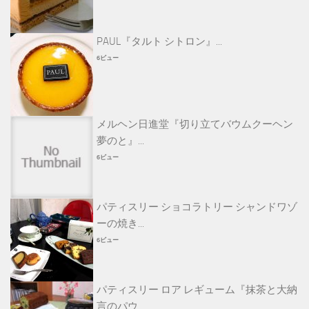
PAUL『タルト シトロン』...
6ビュー
メルヘン日進堂『切り立てバウムクーヘン
夢のと』...
6ビュー
パティスリー ショコラトリー シャンドワゾ
ーの焼き...
6ビュー
パティスリー ロア レギューム『抹茶と大納
言のパウ...