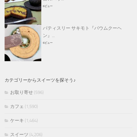
6ビュー
パティスリー サキモト『バウムクーヘ
ン』...
6ビュー
カテゴリーからスイーツを探そう♪
お取り寄せ
(596)
カフェ
(1,590)
ケーキ
(1,464)
スイーツ
(4,206)