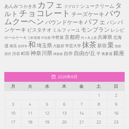
カフェ
タ
シュークリーム
あんみつ
かき氷
クグロフ
チョコレート
バウ
ルト
チーズケーキ
ムクーヘン
パフェ
パ
パウンドケーキ
パン
モンブラン
ンケーキ
ピスタチオ
ミルフィーユ
レシピ
京都府
兵庫県
北海
中野屋
ロールケーキ
中目黒
代々木上原
三軒茶屋
和
抹茶
栗
埼玉県
新宿
道
学芸大学
南瓜
大阪府
池袋
吉祥寺
神奈川県
自由が丘
銀座
自作
町田
渋谷
芋
表参道
深沢
神楽坂
2026年8月
月
火
水
木
金
土
日
1
2
3
4
5
6
7
8
9
10
11
12
13
14
15
16
17
18
19
20
21
22
23