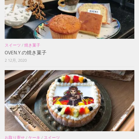
スイーツ
/
焼き菓子
OVEN.Y.の焼き菓子
2 12月, 2020
お取り寄せ
/
ケーキ
/
スイーツ