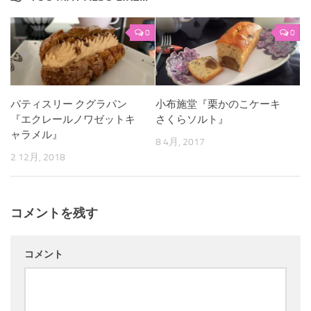
0
0
パティスリー クグラパン
小布施堂『栗かのこケーキ
『エクレールノワゼットキ
さくらソルト』
ャラメル』
8 4月, 2017
2 12月, 2018
コメントを残す
コメント