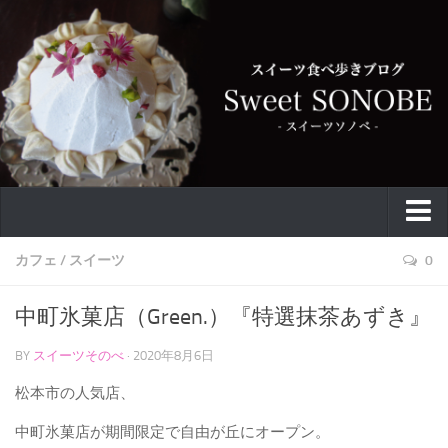
特集
カフェ
/
スイーツ
0
お取り寄せ
中町氷菓店（Green.）『特選抹茶あずき』
スイーツ
BY
スイーツそのべ
· 2020年8月6日
ケーキ
松本市の人気店、
カフェ
中町氷菓店が期間限定で自由が丘にオープン。
バウムクーヘン