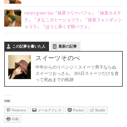
nana’s green tea『抹茶ツリーパフェ』『抹茶カステ
ラ』『きなこガトーショコラ』『抹茶フォンダンシ
ョコラ』『ほうじ茶くず餅パフェ』
この記事を書いた人
最新の記事
スイーツそのべ
中年からのリベンジ！スイーツ男子ならぬ
スイーツおっさん、365日スイーツだけを貪
って死ぬまでの軌跡
SNS:
Pinterest
メールアドレス
Pocket
Reddit
印刷