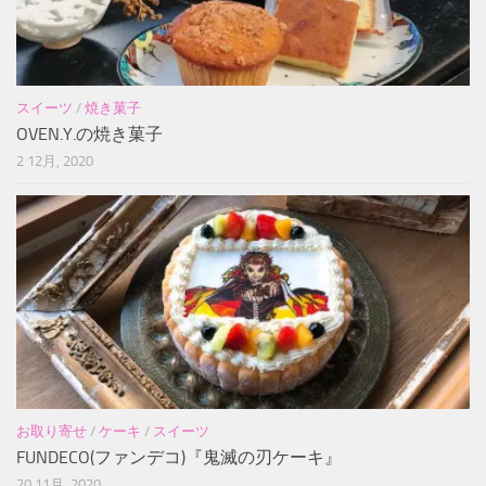
スイーツ
/
焼き菓子
OVEN.Y.の焼き菓子
2 12月, 2020
お取り寄せ
/
ケーキ
/
スイーツ
FUNDECO(ファンデコ)『鬼滅の刃ケーキ』
20 11月, 2020