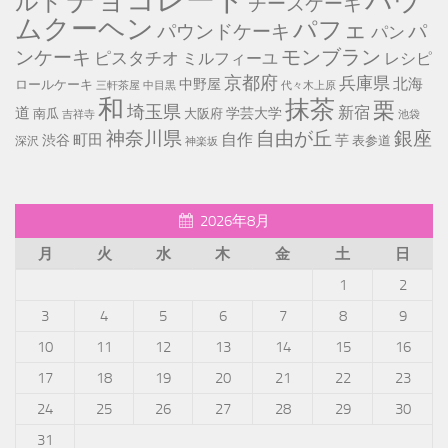
チョコレート
バウ
ルト
チーズケーキ
ムクーヘン
パフェ
パ
パウンドケーキ
パン
モンブラン
ンケーキ
ピスタチオ
ミルフィーユ
レシピ
京都府
兵庫県
北海
中野屋
ロールケーキ
中目黒
代々木上原
三軒茶屋
和
抹茶
栗
埼玉県
新宿
道
学芸大学
南瓜
大阪府
池袋
吉祥寺
神奈川県
自由が丘
銀座
自作
町田
渋谷
芋
表参道
深沢
神楽坂
2026年8月
月
火
水
木
金
土
日
1
2
3
4
5
6
7
8
9
10
11
12
13
14
15
16
17
18
19
20
21
22
23
24
25
26
27
28
29
30
31