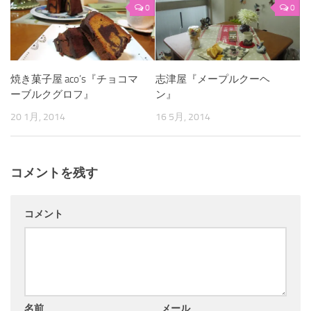
0
0
焼き菓子屋 aco’s『チョコマ
志津屋『メープルクーヘ
ーブルクグロフ』
ン』
20 1月, 2014
16 5月, 2014
コメントを残す
コメント
名前
メール