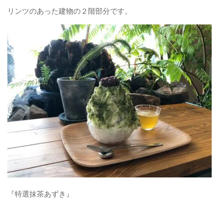
リンツのあった建物の２階部分です。
パンケーキ
焼き菓子
和菓子
自作
お問い合わせフォーム
『特選抹茶あずき』