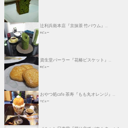
辻利兵衛本店『京抹茶 竹バウム』...
9ビュー
資生堂パーラー『花椿ビスケット』...
8ビュー
おやつ処cafe 茶寿『もも丸オレンジ』...
7ビュー