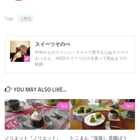
Tags:
上野毛
スイーツそのべ
中年からのリベンジ！スイーツ男子ならぬスイーツ
おっさん、365日スイーツだけを貪って死ぬまでの
軌跡
YOU MAY ALSO LIKE...
0
0
ノリエット『ノリエット』
たこまん『深蒸し 茶園ばう