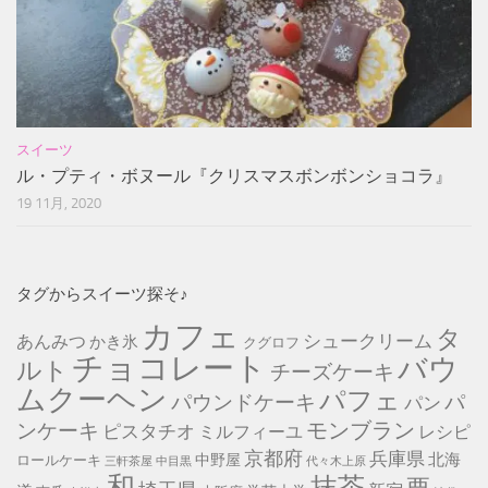
スイーツ
ル・プティ・ボヌール『クリスマスボンボンショコラ』
19 11月, 2020
タグからスイーツ探そ♪
カフェ
タ
シュークリーム
あんみつ
かき氷
クグロフ
チョコレート
バウ
ルト
チーズケーキ
ムクーヘン
パフェ
パ
パウンドケーキ
パン
モンブラン
ンケーキ
ピスタチオ
ミルフィーユ
レシピ
京都府
兵庫県
北海
中野屋
ロールケーキ
中目黒
代々木上原
三軒茶屋
和
抹茶