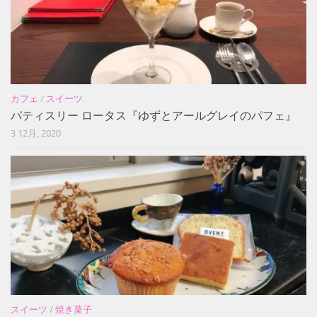
カフェ
/
スイーツ
パティスリー ロータス『ゆずとアールグレイのパフェ』
3 12月, 2020
スイーツ
/
焼き菓子