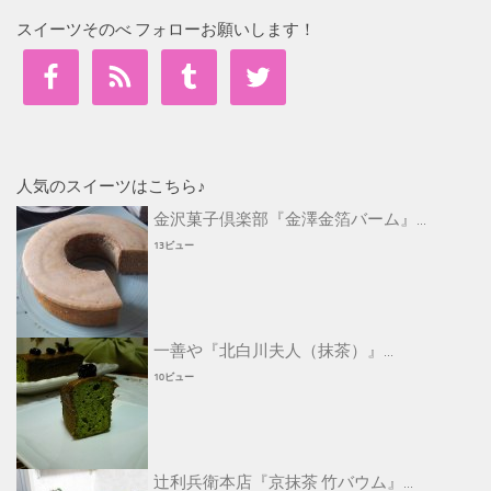
スイーツそのべ フォローお願いします！
人気のスイーツはこちら♪
金沢菓子倶楽部『金澤金箔バーム』...
13ビュー
一善や『北白川夫人（抹茶）』...
10ビュー
辻利兵衛本店『京抹茶 竹バウム』...