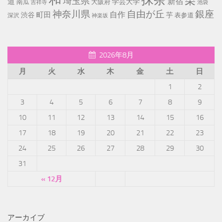
栗
埼玉県
新宿
道
学芸大学
南瓜
大阪府
池袋
吉祥寺
神奈川県
自由が丘
銀座
自作
町田
渋谷
芋
表参道
深沢
神楽坂
2026年8月
月
火
水
木
金
土
日
1
2
3
4
5
6
7
8
9
10
11
12
13
14
15
16
17
18
19
20
21
22
23
24
25
26
27
28
29
30
31
« 12月
アーカイブ