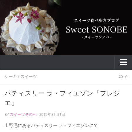
特集
ケーキ
/
スイーツ
0
お取り寄せ
パティスリー ラ・フィエゾン『フレジ
スイーツ
エ』
ケーキ
BY
スイーツそのべ
· 2019年3月31日
カフェ
上野毛にあるパティスリー ラ・フィエゾンにて
バウムクーヘン