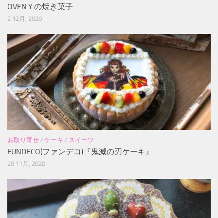
OVEN.Y.の焼き菓子
2 12月, 2020
お取り寄せ
/
ケーキ
/
スイーツ
FUNDECO(ファンデコ)『鬼滅の刃ケーキ』
20 11月, 2020