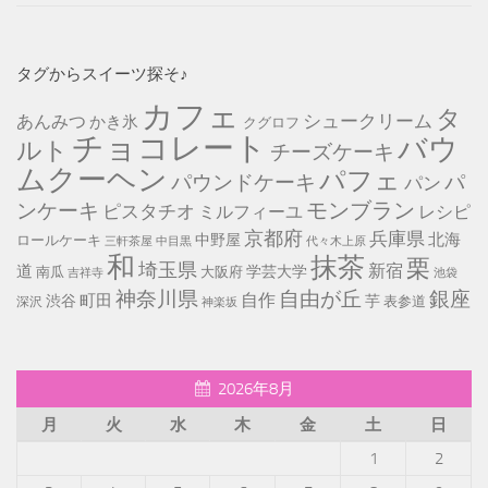
タグからスイーツ探そ♪
カフェ
タ
シュークリーム
あんみつ
かき氷
クグロフ
チョコレート
バウ
ルト
チーズケーキ
ムクーヘン
パフェ
パ
パウンドケーキ
パン
モンブラン
ンケーキ
ピスタチオ
ミルフィーユ
レシピ
京都府
兵庫県
北海
中野屋
ロールケーキ
中目黒
代々木上原
三軒茶屋
和
抹茶
栗
埼玉県
新宿
道
学芸大学
南瓜
大阪府
池袋
吉祥寺
神奈川県
自由が丘
銀座
自作
町田
渋谷
芋
表参道
深沢
神楽坂
2026年8月
月
火
水
木
金
土
日
1
2