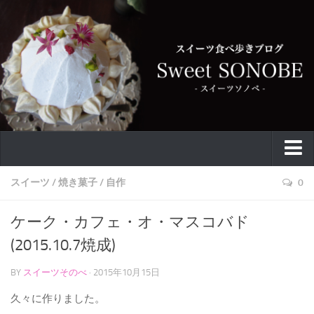
特集
スイーツ
/
焼き菓子
/
自作
0
お取り寄せ
ケーク・カフェ・オ・マスコバド
スイーツ
(2015.10.7焼成)
ケーキ
BY
スイーツそのべ
· 2015年10月15日
カフェ
久々に作りました。
バウムクーヘン