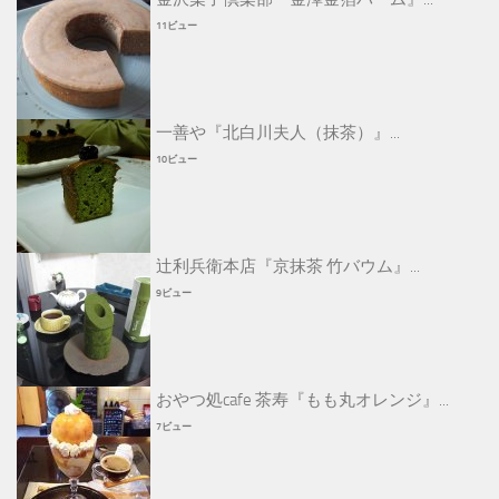
11ビュー
一善や『北白川夫人（抹茶）』...
10ビュー
辻利兵衛本店『京抹茶 竹バウム』...
9ビュー
おやつ処cafe 茶寿『もも丸オレンジ』...
7ビュー