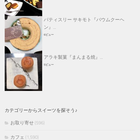
パティスリー サキモト『バウムクーヘ
ン』...
6ビュー
アラキ製菓『まんまる焼』...
5ビュー
カテゴリーからスイーツを探そう♪
お取り寄せ
(596)
カフェ
(1,590)