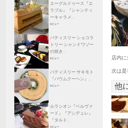
エーグルドゥース『エ
ラブル』『シャンティ
ーキャラメ...
6ビュー
パティスリー ショコラ
トリー シャンドワゾー
の焼き...
店内に
6ビュー
次は是
パティスリー サキモト
『バウムクーヘン』...
他
6ビュー
ルラシオン『ベルヴァ
ード』『アシデュレ』
『タルト...
5ビュー