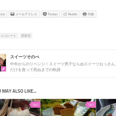
rest
メールアドレス
Pocket
Reddit
印刷
チョコレート
西荻窪
スイーツそのべ
中年からのリベンジ！スイーツ男子ならぬスイーツおっさん、
だけを貪って死ぬまでの軌跡
 MAY ALSO LIKE...
0
0