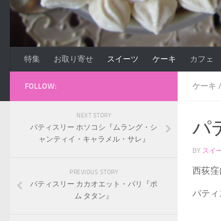
特集
お取り寄せ
スイーツ
ケーキ
カフェ
FOLLOW:
ケーキ
NEXT STORY
パ
パティスリー ホソコシ『ムラング・シ
ャンティイ・キャラメル・サレ』
BY
スイ
西荻窪
PREVIOUS STORY
パティスリー カカオエット・パリ『ポ
パティ
ム タタン』