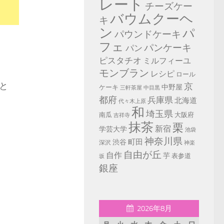
レート
チーズケー
バウムクーヘ
キ
ン
パ
パウンドケーキ
フェ
パンケーキ
パン
ピスタチオ
ミルフィーユ
モンブラン
レシピ
ロール
と
京
中野屋
ケーキ
中目黒
三軒茶屋
都府
兵庫県
北海道
代々木上原
和
埼玉県
南瓜
大阪府
吉祥寺
抹茶
栗
新宿
学芸大学
池袋
神奈川県
町田
渋谷
深沢
神楽
自由が丘
自作
芋
表参道
坂
銀座
2026年8月