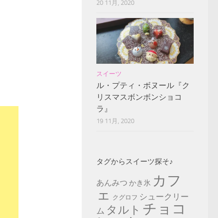
20 11月, 2020
スイーツ
ル・プティ・ボヌール『ク
リスマスボンボンショコ
ラ』
19 11月, 2020
タグからスイーツ探そ♪
カフ
あんみつ
かき氷
ェ
シュークリー
クグロフ
チョコ
タルト
ム