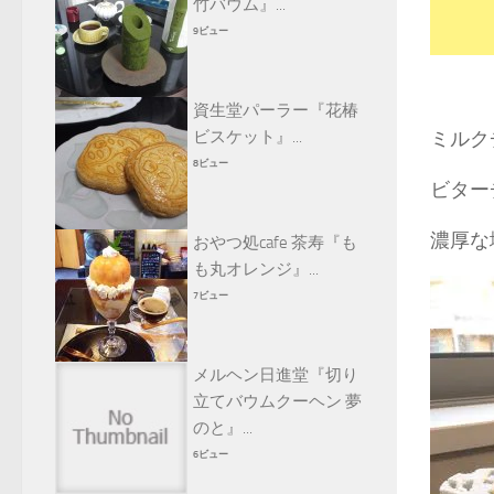
竹バウム』...
9ビュー
資生堂パーラー『花椿
ビスケット』...
ミルク
8ビュー
ビター
濃厚な
おやつ処cafe 茶寿『も
も丸オレンジ』...
7ビュー
メルヘン日進堂『切り
立てバウムクーヘン 夢
のと』...
6ビュー