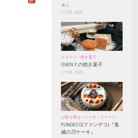
ェ』
3 12月, 2020
スイーツ
/
焼き菓子
OVEN.Y.の焼き菓子
2 12月, 2020
お取り寄せ
/
ケーキ
/
スイーツ
FUNDECO(ファンデコ)『鬼
滅の刃ケーキ』