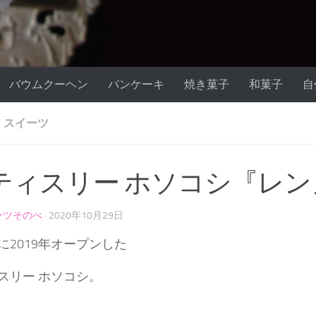
バウムクーヘン
パンケーキ
焼き菓子
和菓子
自
/
スイーツ
ティスリー ホソコシ『レン
ーツそのべ
· 2020年10月29日
に2019年オープンした
スリー ホソコシ。