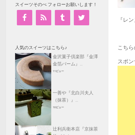
スイーツそのべ フォローお願いします！
『レン
こちら
人気のスイーツはこちら♪
金沢菓子倶楽部『金澤
スポン
金箔バーム』...
11ビュー
一善や『北白川夫人
（抹茶）』...
10ビュー
辻利兵衛本店『京抹茶