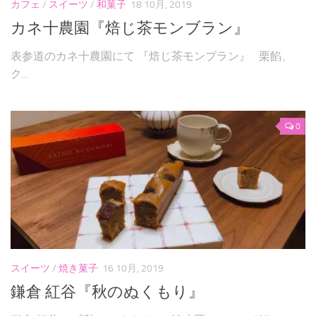
カフェ
/
スイーツ
/
和菓子
18 10月, 2019
カネ十農園『焙じ茶モンブラン』
表参道のカネ十農園にて 『焙じ茶モンブラン』 栗餡、
ク...
0
スイーツ
/
焼き菓子
16 10月, 2019
鎌倉 紅谷『秋のぬくもり』