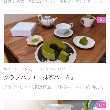
鎌倉 紅谷の 『秋のぬくもり』 渋皮栗とマロングラッセ...
0
スイーツ
/
バウムクーヘン
9 10月, 2019
クラブハリエ『抹茶バーム』
クラブハリエより限定商品、 『抹茶バーム』 約7年ぶり...
0