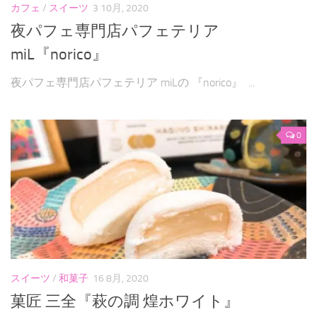
カフェ
/
スイーツ
3 10月, 2020
夜パフェ専門店パフェテリア
miL『norico』
夜パフェ専門店パフェテリア miLの 『norico』 ...
0
スイーツ
/
和菓子
16 8月, 2020
菓匠 三全『萩の調 煌ホワイト』