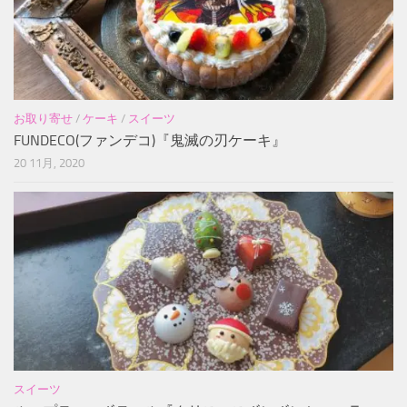
お取り寄せ
/
ケーキ
/
スイーツ
FUNDECO(ファンデコ)『鬼滅の刃ケーキ』
20 11月, 2020
スイーツ