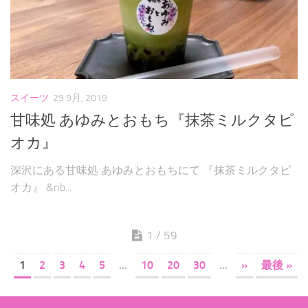
スイーツ
29 9月, 2019
甘味処 あゆみとおもち『抹茶ミルクタピ
オカ』
深沢にある甘味処 あゆみとおもちにて 『抹茶ミルクタピ
オカ』 &nb...
1 / 59
1
2
3
4
5
...
10
20
30
...
»
最後 »