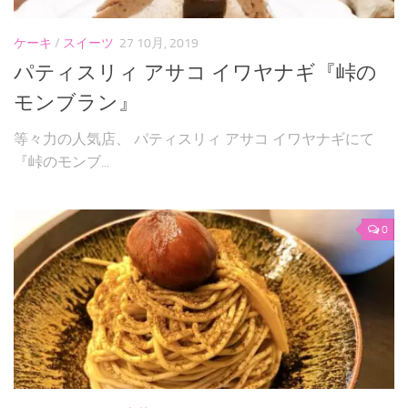
ケーキ
/
スイーツ
27 10月, 2019
パティスリィ アサコ イワヤナギ『峠の
モンブラン』
等々力の人気店、 パティスリィ アサコ イワヤナギにて
『峠のモンブ...
0