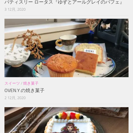
パティスリー ロータス『ゆずとアールグレイのパフェ』
3 12月, 2020
スイーツ
/
焼き菓子
OVEN.Y.の焼き菓子
2 12月, 2020