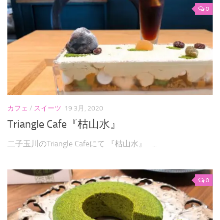
0
カフェ
/
スイーツ
19 3月, 2020
Triangle Cafe『枯山水』
二子玉川のTriangle Cafeにて 『枯山水』 ...
0