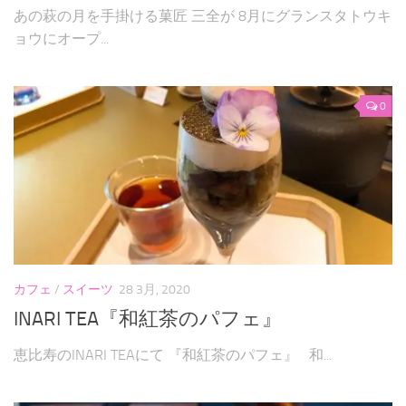
あの萩の月を手掛ける菓匠 三全が 8月にグランスタトウキ
ョウにオープ...
0
カフェ
/
スイーツ
28 3月, 2020
INARI TEA『和紅茶のパフェ』
恵比寿のINARI TEAにて 『和紅茶のパフェ』 和...