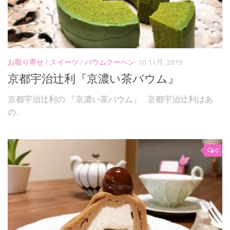
お取り寄せ
/
スイーツ
/
バウムクーヘン
10 11月, 2019
京都宇治辻利『京濃い茶バウム』
京都宇治辻利の 『京濃い茶バウム』 京都宇治辻利はあ
の...
0