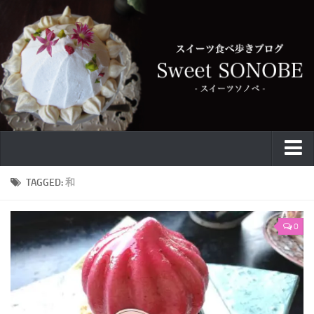
特集
TAGGED:
和
お取り寄せ
0
スイーツ
ケーキ
カフェ
バウムクーヘン