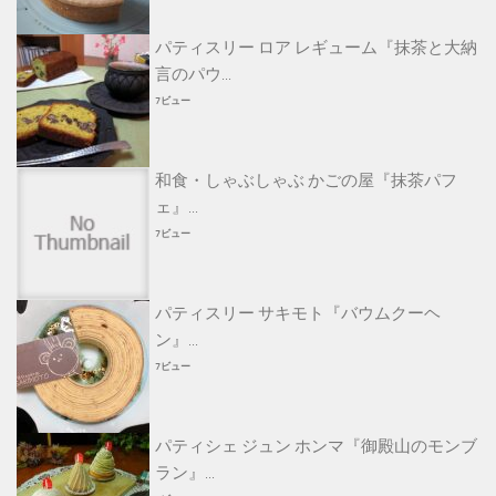
パティスリー ロア レギューム『抹茶と大納
言のパウ...
7ビュー
和食・しゃぶしゃぶ かごの屋『抹茶パフ
ェ』...
7ビュー
パティスリー サキモト『バウムクーヘ
ン』...
7ビュー
パティシェ ジュン ホンマ『御殿山のモンブ
ラン』...