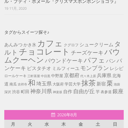
ル・プティ・ボヌール『クリスマスボンボンショコラ』
19 11月, 2020
タグからスイーツ探そ♪
カフェ
タ
シュークリーム
あんみつ
かき氷
クグロフ
チョコレート
バウ
ルト
チーズケーキ
ムクーヘン
パフェ
パ
パウンドケーキ
パン
モンブラン
ンケーキ
ピスタチオ
ミルフィーユ
レシピ
京都府
兵庫県
北海
中野屋
ロールケーキ
中目黒
代々木上原
三軒茶屋
和
抹茶
栗
埼玉県
新宿
道
学芸大学
南瓜
大阪府
池袋
吉祥寺
神奈川県
自由が丘
銀座
自作
町田
渋谷
芋
表参道
深沢
神楽坂
2026年8月
月
火
水
木
金
土
日