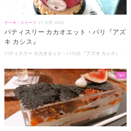
パンケーキ
焼き菓子
ケーキ
/
スイーツ
27 10月, 2020
和菓子
パティスリー カカオエット・パリ『アズ
キ カシス』
自作
お問い合わせフォーム
パティスリー カカオエット・パリの 『アズキ カシス』 ...
0