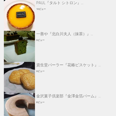
PAUL『タルト シトロン』...
10ビュー
一善や『北白川夫人（抹茶）』...
9ビュー
資生堂パーラー『花椿ビスケット』...
9ビュー
金沢菓子倶楽部『金澤金箔バーム』...
8ビュー