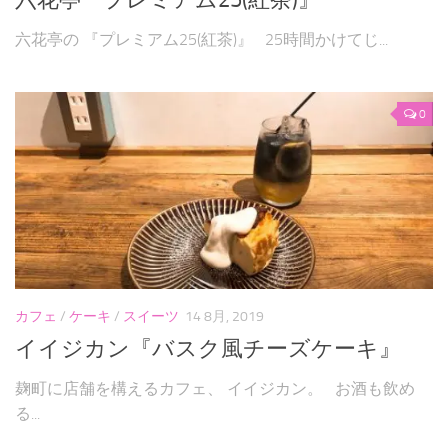
六花亭の 『プレミアム25(紅茶)』 25時間かけてじ...
0
カフェ
/
ケーキ
/
スイーツ
14 8月, 2019
イイジカン『バスク風チーズケーキ』
麹町に店舗を構えるカフェ、 イイジカン。 お酒も飲め
る...