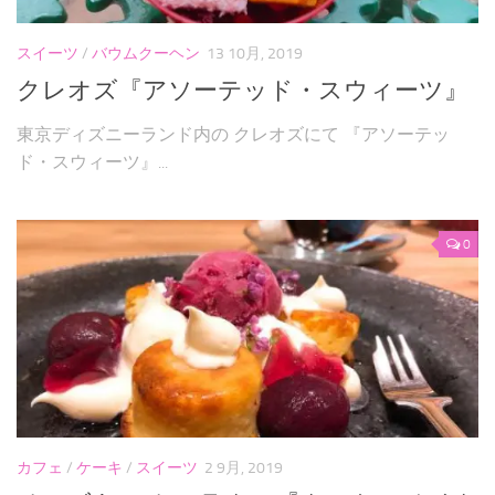
スイーツ
/
バウムクーヘン
13 10月, 2019
クレオズ『アソーテッド・スウィーツ』
東京ディズニーランド内の クレオズにて 『アソーテッ
ド・スウィーツ』...
0
カフェ
/
ケーキ
/
スイーツ
2 9月, 2019