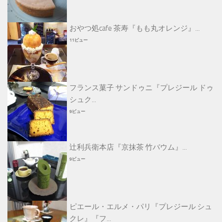
おやつ処cafe 茶寿『もも丸オレンジ』...
11ビュー
フランス菓子 サンドゥニ『プレジール ドゥ
シュク...
9ビュー
辻利兵衛本店『京抹茶 竹バウム』...
9ビュー
ピエール・エルメ・パリ『プレジール シュ
クレ』『フ...