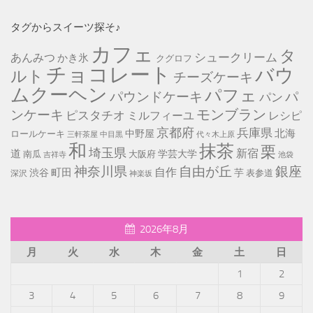
タグからスイーツ探そ♪
カフェ
タ
シュークリーム
あんみつ
かき氷
クグロフ
チョコレート
バウ
ルト
チーズケーキ
ムクーヘン
パフェ
パ
パウンドケーキ
パン
モンブラン
ンケーキ
ピスタチオ
ミルフィーユ
レシピ
京都府
兵庫県
北海
中野屋
ロールケーキ
中目黒
代々木上原
三軒茶屋
和
抹茶
栗
埼玉県
新宿
道
学芸大学
南瓜
大阪府
池袋
吉祥寺
神奈川県
自由が丘
銀座
自作
町田
渋谷
芋
表参道
深沢
神楽坂
2026年8月
月
火
水
木
金
土
日
1
2
3
4
5
6
7
8
9