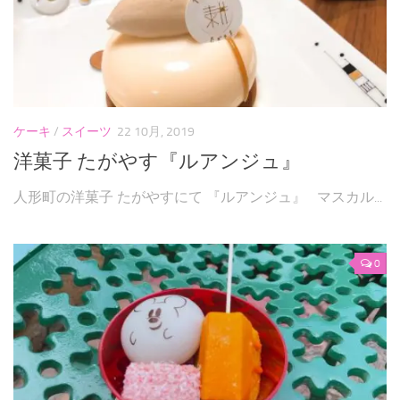
ケーキ
/
スイーツ
22 10月, 2019
洋菓子 たがやす『ルアンジュ』
人形町の洋菓子 たがやすにて 『ルアンジュ』 マスカル...
0