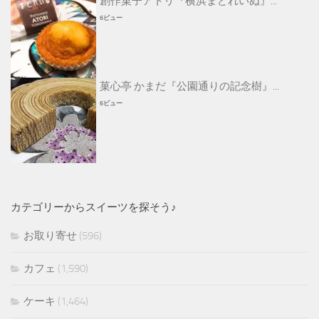
創作菓子アトリ『横浜まどれいぬ』...
6ビュー
菓心亭 かまだ『公園通りの記念樹』...
6ビュー
カテゴリーからスイーツを探そう♪
お取り寄せ
(596)
カフェ
(1,590)
ケーキ
(1,464)