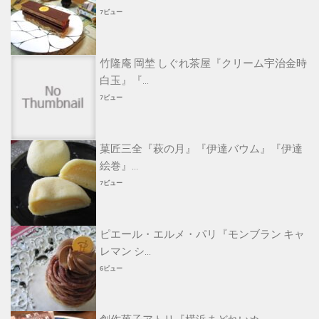
7ビュー
竹隆庵 岡埜 しぐれ茶屋『クリーム宇治金時
白玉』『...
7ビュー
菓匠三全『萩の月』『伊達バウム』『伊達
絵巻』...
7ビュー
ピエール・エルメ・パリ『モンブラン キャ
レマン シ...
6ビュー