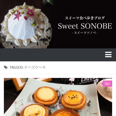
特集
TAGGED:
チーズケーキ
お取り寄せ
0
スイーツ
ケーキ
カフェ
バウムクーヘン