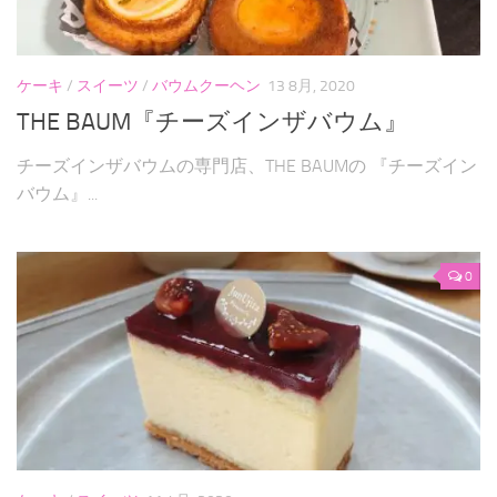
パンケーキ
焼き菓子
ケーキ
/
スイーツ
/
バウムクーヘン
13 8月, 2020
和菓子
THE BAUM『チーズインザバウム』
自作
チーズインザバウムの専門店、THE BAUMの 『チーズイン
バウム』...
お問い合わせフォーム
0