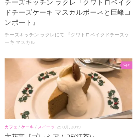
チーズキッチン ラクレ『クワトロベイク
ドチーズケーキ マスカルポーネと巨峰コ
ンポート』
チーズキッチン ラクレにて 『クワトロベイクドチーズケ
ーキ マスカル...
0
カフェ
/
ケーキ
/
スイーツ
25 8月, 2019
六花亭『プレミアム25(紅茶)』