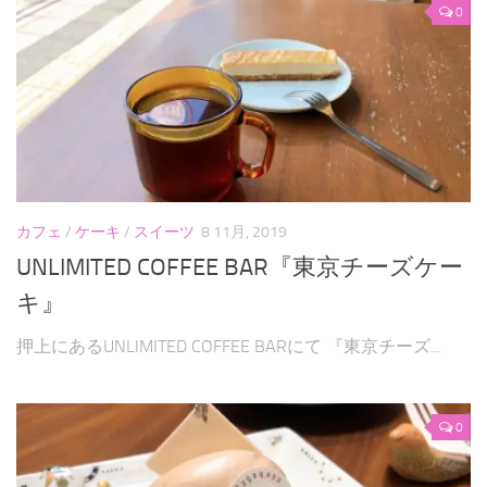
0
カフェ
/
ケーキ
/
スイーツ
8 11月, 2019
UNLIMITED COFFEE BAR『東京チーズケー
キ』
押上にあるUNLIMITED COFFEE BARにて 『東京チーズ...
0