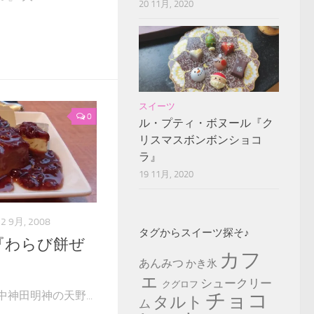
20 11月, 2020
スイーツ
0
ル・プティ・ボヌール『ク
リスマスボンボンショコ
ラ』
19 11月, 2020
2 9月, 2008
タグからスイーツ探そ♪
 tea『わらび餅ぜ
カフ
あんみつ
かき氷
ェ
シュークリー
クグロフ
。 途中神田明神の天野...
チョコ
タルト
ム