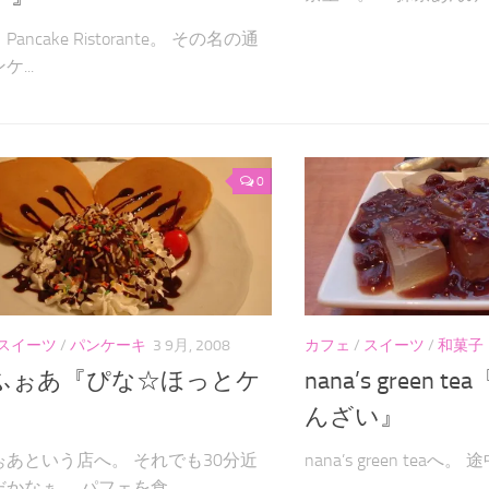
ancake Ristorante。 その名の通
...
0
スイーツ
/
パンケーキ
3 9月, 2008
カフェ
/
スイーツ
/
和菓子
ふぉあ『ぴな☆ほっとケ
nana’s green
』
んざい』
ぉあという店へ。 それでも30分近
nana’s green teaへ
かなぁ。 パフェを食...