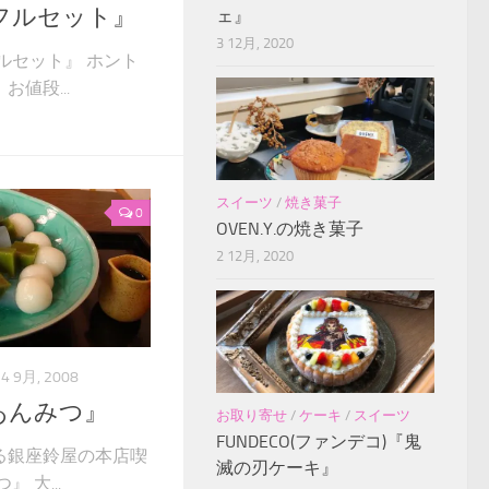
フルセット』
ェ』
3 12月, 2020
ルセット』 ホント
値段...
スイーツ
/
焼き菓子
0
OVEN.Y.の焼き菓子
2 12月, 2020
4 9月, 2008
あんみつ』
お取り寄せ
/
ケーキ
/
スイーツ
FUNDECO(ファンデコ)『鬼
る銀座鈴屋の本店喫
滅の刃ケーキ』
 大...