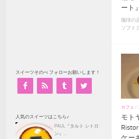
ート
珈琲の
ソフトク
スイーツそのべ フォローお願いします！
カフェ
/
モトヤ
人気のスイーツはこちら♪
PAUL『タルト シトロ
Ris
ン』...
ケー