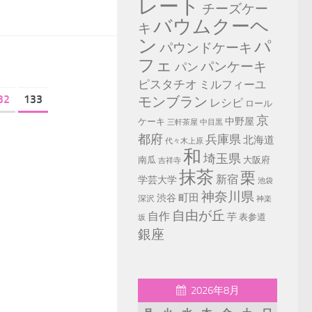
レート
チーズケー
バウムクーヘ
キ
ン
パ
パウンドケーキ
フェ
パンケーキ
パン
ピスタチオ
ミルフィーユ
32
133
モンブラン
レシピ
ロール
京
中野屋
ケーキ
中目黒
三軒茶屋
都府
兵庫県
北海道
代々木上原
和
埼玉県
南瓜
大阪府
吉祥寺
抹茶
栗
新宿
学芸大学
池袋
神奈川県
町田
渋谷
深沢
神楽
自由が丘
自作
芋
表参道
坂
銀座
2026年8月