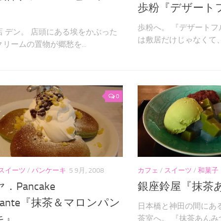
歩粉『デザート
』
歩粉へ。 『デザートフ
店 デン。 店頭にある埃をかぶった
は敷居だけじゃなくて、お
リームの置物が郷愁を...
0
スイーツ
/
パンケーキ
5 9月, 2008
カフェ
/
スイーツ
/
和菓子
．Pancake
銀座鈴屋『抹茶
torante『抹茶＆マロンパン
日本橋と神田の間にあ
キ』
茶室へ。 『抹茶あんみつ』