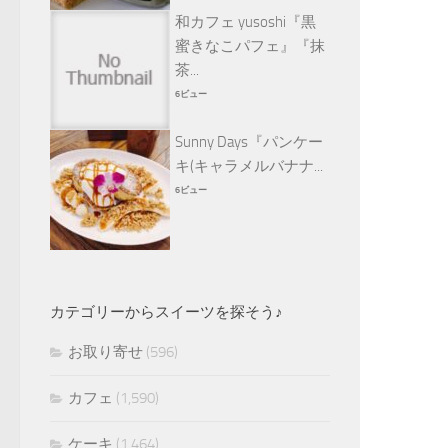
和カフェ yusoshi『黒
蜜きなこパフェ』『抹
茶...
6ビュー
Sunny Days『パンケー
キ(キャラメルバナナ...
6ビュー
カテゴリーからスイーツを探そう♪
お取り寄せ
(596)
カフェ
(1,590)
ケーキ
(1,464)