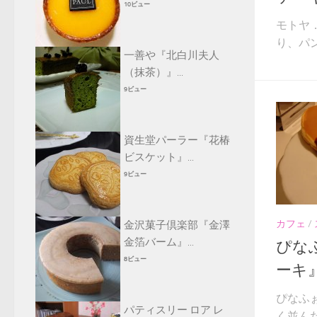
10ビュー
モトヤ．P
り、パンケ
一善や『北白川夫人
（抹茶）』...
9ビュー
資生堂パーラー『花椿
ビスケット』...
9ビュー
カフェ
/
金沢菓子倶楽部『金澤
金箔バーム』...
ぴな
8ビュー
ーキ
ぴなふ
パティスリー ロア レ
く並んだ