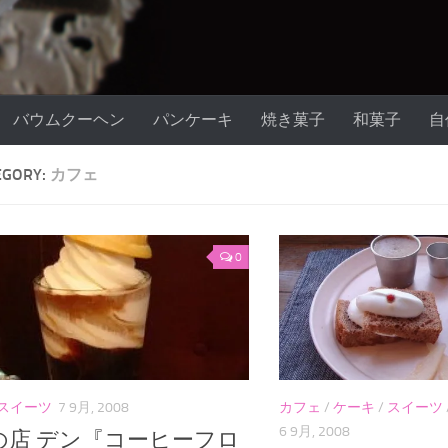
バウムクーヘン
パンケーキ
焼き菓子
和菓子
自
EGORY:
カフェ
0
スイーツ
7 9月, 2008
カフェ
/
ケーキ
/
スイーツ
6 9月, 2008
の店 デン『コーヒーフロ